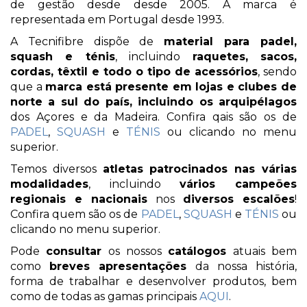
de gestão desde desde 2005. A marca é
representada em Portugal desde 1993.
A Tecnifibre dispõe de
material para padel,
squash e ténis
, incluindo
raquetes, sacos,
cordas, têxtil e todo o tipo de acessórios
, sendo
que a
marca está presente em lojas e clubes de
norte a sul do país, incluindo os arquipélagos
dos Açores e da Madeira. Confira qais são os de
PADEL
,
SQUASH
e
TÉNIS
ou clicando no menu
superior.
Temos diversos
atletas patrocinados nas várias
modalidades
, incluindo
vários campeões
regionais e nacionais
nos
diversos escalões
!
Confira quem são os de
PADEL
,
SQUASH
e
TÉNIS
ou
clicando no menu superior.
Pode
consultar
os nossos
catálogos
atuais bem
como
breves apresentações
da nossa história,
forma de trabalhar e desenvolver produtos, bem
como de todas as gamas principais
AQUI
.