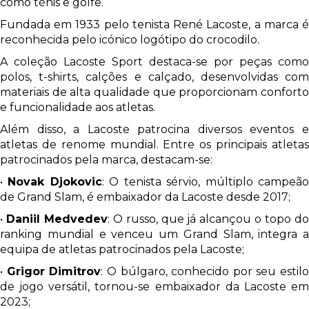
como ténis e golfe.
Fundada em 1933 pelo tenista René Lacoste, a marca é
reconhecida pelo icónico logótipo do crocodilo.
A coleção Lacoste Sport destaca-se por peças como
polos, t-shirts, calções e calçado, desenvolvidas com
materiais de alta qualidade que proporcionam conforto
e funcionalidade aos atletas.
Além disso, a Lacoste patrocina diversos eventos e
atletas de renome mundial. Entre os principais atletas
patrocinados pela marca, destacam-se:
•
Novak Djokovic
: O tenista sérvio, múltiplo campeã
de Grand Slam, é embaixador da Lacoste desde 2017;
•
Daniil Medvedev
: O russo, que já alcançou o topo d
ranking mundial e venceu um Grand Slam, integra a
equipa de atletas patrocinados pela Lacoste;
•
Grigor Dimitrov
: O búlgaro, conhecido por seu estilo
de jogo versátil, tornou-se embaixador da Lacoste em
2023;