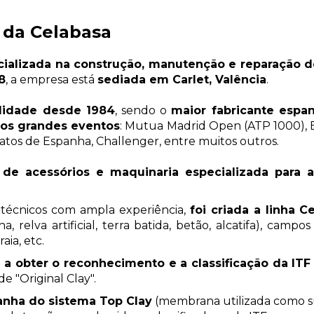
 da Celabasa
ializada na construção, manutenção e reparação de
8
, a empresa está
sediada em Carlet, Valência
.
ualidade desde 1984
, sendo o
maior fabricante espa
aos grandes eventos
: Mutua Madrid Open (ATP 1000), B
tos de Espanha, Challenger, entre muitos outros.
po de acessórios e maquinaria especializada par
 técnicos com ampla experiência,
foi criada a linha C
a, relva artificial, terra batida, betão, alcatifa), ca
raia, etc.
a obter o reconhecimento e a classificação da ITF
e "Original Clay".
panha do sistema Top Clay
(membrana utilizada como sub