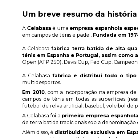
Um breve resumo da história
A
Celabasa
é uma
empresa espanhola espec
em campos de ténis e padel.
Fundada em 197
A Celabasa
fabrica terra batida de alta q
ténis em Espanha e Portugal, assim como 
Open (ATP 250), Davis Cup, Fed Cup, Campeona
A Celabasa
fabrica e distribui todo o ti
multidesportos.
Em 2010
, com a incorporação na empresa de
campos de ténis em todas as superfícies (resin
futebol de relva artificial, basebol, voleibol de p
A Celabasa foi a
primeira empresa espanhola 
de terra batida tradicionais sob a denominação d
Além disso, é
distribuidora exclusiva em Es