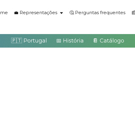
ome
💼 Representações
🤔 Perguntas frequentes

🇵🇹 Portugal
📅 História
📔 Catálogo