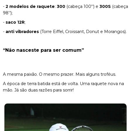
-
2 modelos de raquete
:
300
(cabeça 100'') e
300S
(cabeça
98'');
-
saco 12R
;
-
anti vibradores
(Torre Eiffel, Croissant, Donut e Morangos).
“Não nasceste para ser comum”
A mesma paixão. O mesmo prazer. Mais alguns troféus.
A época de terra batida está de volta. Uma raquete nova na
mão. Já são duas razões para sorrir!