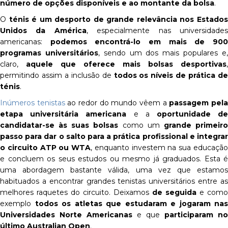
número de opções disponíveis e ao montante da bolsa
.
O
ténis é um desporto de grande relevância nos Estado
Unidos da América
, especialmente nas universidade
americanas:
podemos encontrá-lo em mais de 90
programas universitários
, sendo um dos mais populares e
claro,
aquele que oferece mais bolsas desportivas
,
permitindo assim a inclusão de
todos os níveis de prática de
ténis
.
Inúmeros tenistas
ao redor do mundo vêem a
passagem pel
etapa universitária americana
e a
oportunidade d
candidatar-se às suas bolsas
como um
grande primeir
passo para dar o salto para a prática profissional e integrar
o circuito ATP ou WTA
, enquanto investem na sua educaçã
e concluem os seus estudos ou mesmo já graduados. Esta é
uma abordagem bastante válida, uma vez que estamos
habituados a encontrar grandes tenistas universitários entre as
melhores raquetes do circuito. Deixamos
de seguida
e como
exemplo
todos os atletas que estudaram e jogaram nas
Universidades Norte Americanas
e que
participaram no
último Australian Open
.